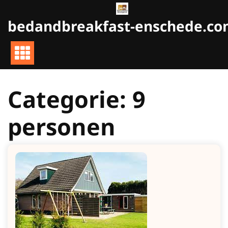
Naar
de
bedandbreakfast-enschede.c
inhoud
gaan
Categorie:
9
personen