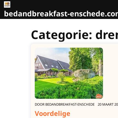
Naar
de
bedandbreakfast-enschede.c
inhoud
gaan
Categorie:
dre
DOOR
BEDANDBREAKFAST-ENSCHEDE
20 MAART 20
Voordelige