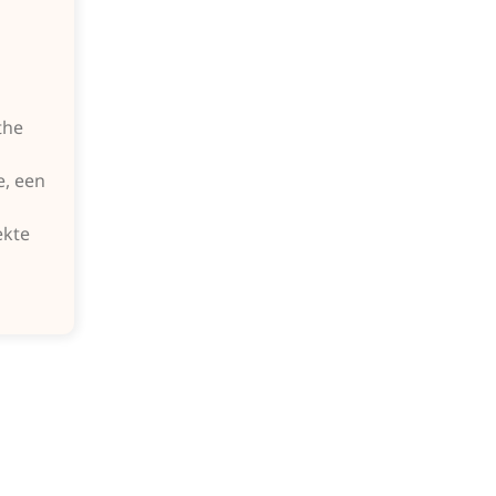
the
, een
ekte