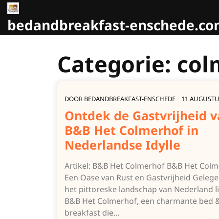
Naar
de
bedandbreakfast-enschede.c
inhoud
gaan
Categorie:
col
DOOR
BEDANDBREAKFAST-ENSCHEDE
11 AUGUSTU
Ontdek de Gastvrijheid 
B&B Het Colmerhof in
Nederlandse Idylle
Artikel: B&B Het Colmerhof B&B Het Colm
Een Oase van Rust en Gastvrijheid Gelege
het pittoreske landschap van Nederland l
B&B Het Colmerhof, een charmante bed 
breakfast die…