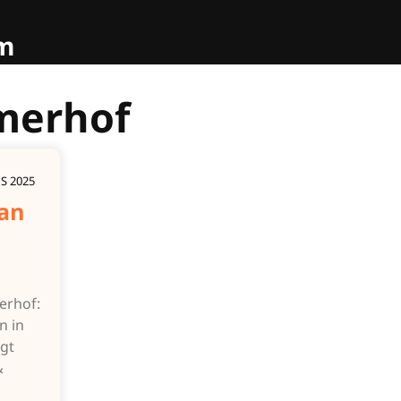
om
merhof
S 2025
van
erhof:
n in
igt
&