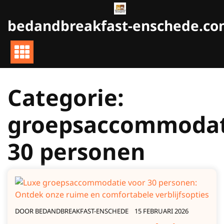
Naar
de
bedandbreakfast-enschede.c
inhoud
gaan
Categorie:
groepsaccommodat
30 personen
DOOR
BEDANDBREAKFAST-ENSCHEDE
15 FEBRUARI 2026