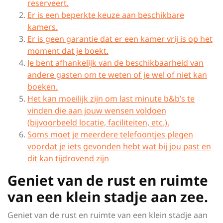
reserveert.
Er is een beperkte keuze aan beschikbare
kamers.
Er is geen garantie dat er een kamer vrij is op het
moment dat je boekt.
Je bent afhankelijk van de beschikbaarheid van
andere gasten om te weten of je wel of niet kan
boeken.
Het kan moeilijk zijn om last minute b&b’s te
vinden die aan jouw wensen voldoen
(bijvoorbeeld locatie, faciliteiten, etc.).
Soms moet je meerdere telefoontjes plegen
voordat je iets gevonden hebt wat bij jou past en
dit kan tijdrovend zijn
Geniet van de rust en ruimte
van een klein stadje aan zee.
Geniet van de rust en ruimte van een klein stadje aan