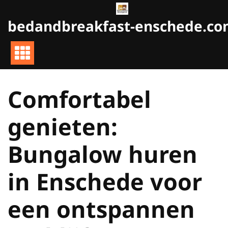
Naar
de
bedandbreakfast-enschede.c
inhoud
gaan
Comfortabel
genieten:
Bungalow huren
in Enschede voor
een ontspannen