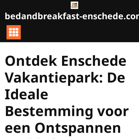
Naar
de
bedandbreakfast-enschede.c
inhoud
gaan
Ontdek Enschede
Vakantiepark: De
Ideale
Bestemming voor
een Ontspannen