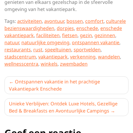
genieten van elkaars gezelschap in de sfeervolle
omgeving van het vakantiepark.
Tags:
activiteiten
,
avontuur
,
bossen
,
comfort
,
culturele
bezienswaardigheden
,
dorpjes
,
enschede
,
enschede
vakantiepark
,
faciliteiten
,
fietsen
,
gezin
,
gezinnen
,
natuur
,
natuurlijke omgeving
,
ontspannen vakantie
,
restaurants
,
rust
,
speeltuinen
,
sportvelden
,
stadscentrum
,
vakantiepark
,
verkenning
,
wandelen
,
wellnesscentra
,
winkels
,
zwembaden
Berichtnavigatie
Ontspannen vakantie in het prachtige
Vakantiepark Enschede
Unieke Verblijven: Ontdek Luxe Hotels, Gezellige
Bed & Breakfasts en Avontuurlijke Campings
Geef een reactie