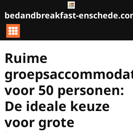
Naar
de
bedandbreakfast-enschede.c
inhoud
gaan
Ruime
groepsaccommodat
voor 50 personen:
De ideale keuze
voor grote