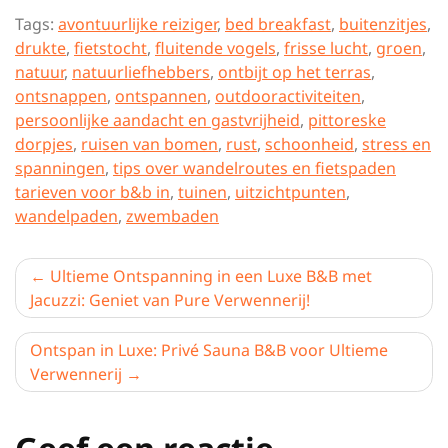
Tags:
avontuurlijke reiziger
,
bed breakfast
,
buitenzitjes
,
drukte
,
fietstocht
,
fluitende vogels
,
frisse lucht
,
groen
,
natuur
,
natuurliefhebbers
,
ontbijt op het terras
,
ontsnappen
,
ontspannen
,
outdooractiviteiten
,
persoonlijke aandacht en gastvrijheid
,
pittoreske
dorpjes
,
ruisen van bomen
,
rust
,
schoonheid
,
stress en
spanningen
,
tips over wandelroutes en fietspaden
tarieven voor b&b in
,
tuinen
,
uitzichtpunten
,
wandelpaden
,
zwembaden
Berichtnavigatie
Ultieme Ontspanning in een Luxe B&B met
Jacuzzi: Geniet van Pure Verwennerij!
Ontspan in Luxe: Privé Sauna B&B voor Ultieme
Verwennerij