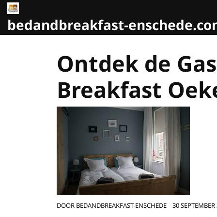
Naar
de
bedandbreakfast-enschede.c
inhoud
gaan
Ontdek de Gas
Breakfast Oek
DOOR
BEDANDBREAKFAST-ENSCHEDE
30 SEPTEMBER 