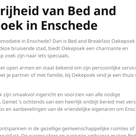
rijheid van Bed and
oek in Enschede
mmodatie in Enschede? Dan is Bed and Breakfast Oekepoek
 deze bruisende stad, biedt Oekepoek een charmante en
 zoek zijn naar iets speciaals.
t open armen en staat bekend om zijn persoonlijke servic
met je partner of met familie, bij Oekepoek vind je een thuis
zijn smaakvol ingericht en voorzien van alle nodige
Geniet ’s ochtends van een heerlijk ontbijt bereid met ver
ps en aanbevelingen van de vriendelijke eigenaren om Ens
 ontspannen in de gezellige gemeenschappelijke ruimtes of
 breakfast. De warme sfeer en gastvrije ambiance maken Be