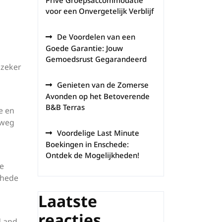
Privé Groepsaccommodatie
voor een Onvergetelijk Verblijf
De Voordelen van een
Goede Garantie: Jouw
Gemoedsrust Gegarandeerd
 zeker
Genieten van de Zomerse
Avonden op het Betoverende
B&B Terras
e en
 weg
Voordelige Last Minute
Boekingen in Enschede:
Ontdek de Mogelijkheden!
se
chede
Laatste
reacties
d and