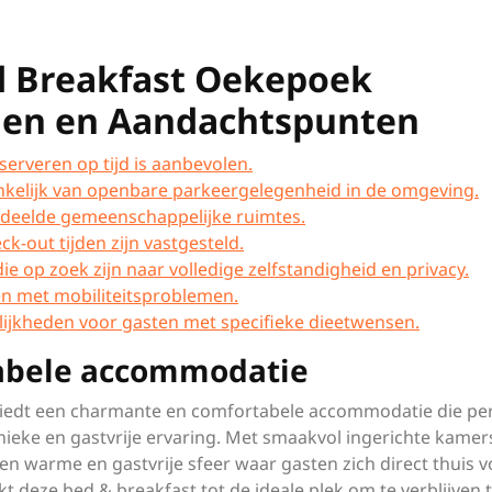
d Breakfast Oekepoek
gen en Aandachtspunten
serveren op tijd is aanbevolen.
kelijk van openbare parkeergelegenheid in de omgeving.
edeelde gemeenschappelijke ruimtes.
k-out tijden zijn vastgesteld.
ie op zoek zijn naar volledige zelfstandigheid en privacy.
en met mobiliteitsproblemen.
lijkheden voor gasten met specifieke dieetwensen.
abele accommodatie
iedt een charmante en comfortabele accommodatie die per
 unieke en gastvrije ervaring. Met smaakvol ingerichte kamer
n warme en gastvrije sfeer waar gasten zich direct thuis v
deze bed & breakfast tot de ideale plek om te verblijven t