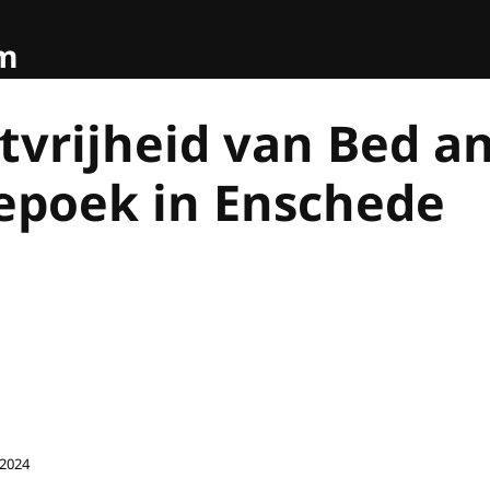
om
tvrijheid van Bed a
epoek in Enschede
2024