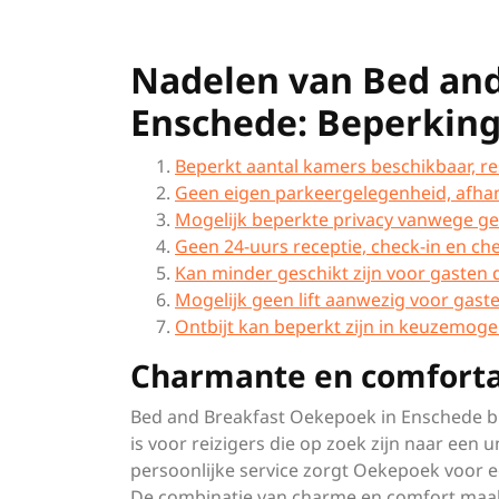
Nadelen van Bed an
Enschede: Beperkin
Beperkt aantal kamers beschikbaar, re
Geen eigen parkeergelegenheid, afhan
Mogelijk beperkte privacy vanwege g
Geen 24-uurs receptie, check-in en chec
Kan minder geschikt zijn voor gasten d
Mogelijk geen lift aanwezig voor gast
Ontbijt kan beperkt zijn in keuzemoge
Charmante en comfort
Bed and Breakfast Oekepoek in Enschede b
is voor reizigers die op zoek zijn naar een
persoonlijke service zorgt Oekepoek voor ee
De combinatie van charme en comfort maakt 