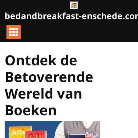
Naar
de
bedandbreakfast-enschede.c
inhoud
gaan
Ontdek de
Betoverende
Wereld van
Boeken