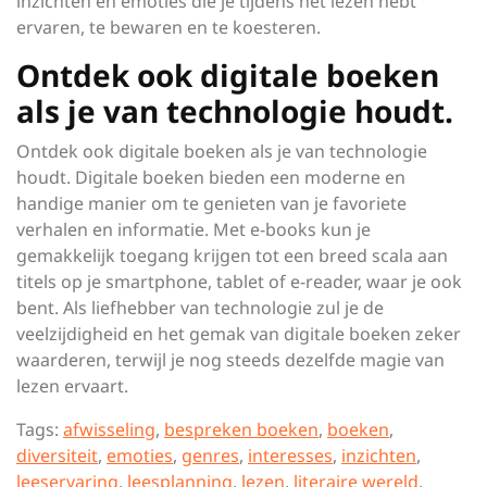
inzichten en emoties die je tijdens het lezen hebt
ervaren, te bewaren en te koesteren.
Ontdek ook digitale boeken
als je van technologie houdt.
Ontdek ook digitale boeken als je van technologie
houdt. Digitale boeken bieden een moderne en
handige manier om te genieten van je favoriete
verhalen en informatie. Met e-books kun je
gemakkelijk toegang krijgen tot een breed scala aan
titels op je smartphone, tablet of e-reader, waar je ook
bent. Als liefhebber van technologie zul je de
veelzijdigheid en het gemak van digitale boeken zeker
waarderen, terwijl je nog steeds dezelfde magie van
lezen ervaart.
Tags:
afwisseling
,
bespreken boeken
,
boeken
,
diversiteit
,
emoties
,
genres
,
interesses
,
inzichten
,
leeservaring
,
leesplanning
,
lezen
,
literaire wereld
,