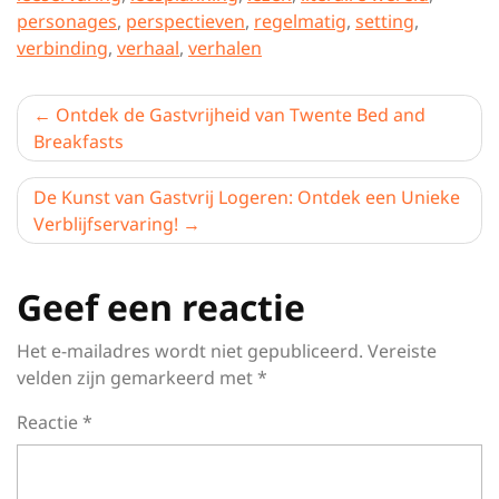
personages
,
perspectieven
,
regelmatig
,
setting
,
verbinding
,
verhaal
,
verhalen
Berichtnavigatie
Ontdek de Gastvrijheid van Twente Bed and
Breakfasts
De Kunst van Gastvrij Logeren: Ontdek een Unieke
Verblijfservaring!
Geef een reactie
Het e-mailadres wordt niet gepubliceerd.
Vereiste
velden zijn gemarkeerd met
*
Reactie
*