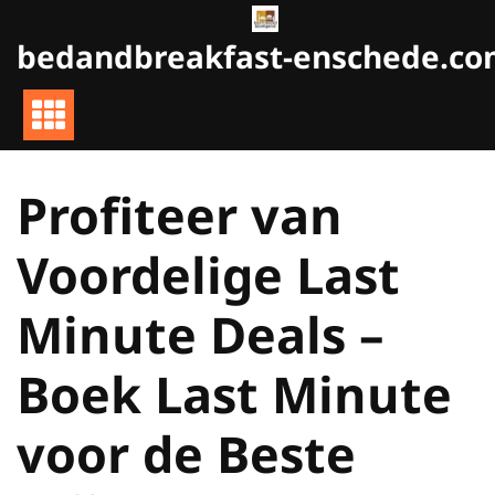
Naar
de
bedandbreakfast-enschede.c
inhoud
gaan
Profiteer van
Voordelige Last
Minute Deals –
Boek Last Minute
voor de Beste