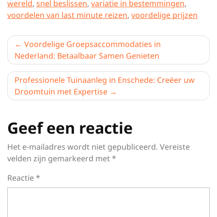
wereld
,
snel beslissen
,
variatie in bestemmingen
,
voordelen van last minute reizen
,
voordelige prijzen
Berichtnavigatie
Voordelige Groepsaccommodaties in
Nederland: Betaalbaar Samen Genieten
Professionele Tuinaanleg in Enschede: Creëer uw
Droomtuin met Expertise
Geef een reactie
Het e-mailadres wordt niet gepubliceerd.
Vereiste
velden zijn gemarkeerd met
*
Reactie
*