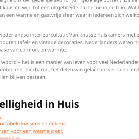
gheid is de “gezellige avond” (of “gezellige borrel”). Dit ka
 kaas en wijn tot een uitgebreide barbecue in de tuin. Wat 
n van een warme en gastvrije sfeer waarin iedereen zich wel
 Nederlandse interieurcultuur. Van knusse huiskamers met 
 houten tafels en vintage decoraties, Nederlanders weten h
oase van comfort en warmte.
 woord – het is een manier van leven voor veel Nederlander
nten met dierbaren, het delen van gelach en verhalen, en 
llen blijven bestaan.
elligheid in Huis
.
fortabele kussens en dekens.
rsen voor een warme sfeer.
amenzijn.