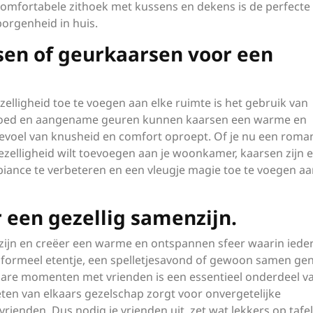
 comfortabele zithoek met kussens en dekens is de perfecte
orgenheid in huis.
en of geurkaarsen voor een
elligheid toe te voegen aan elke ruimte is het gebruik van
gloed en aangename geuren kunnen kaarsen een warme en
gevoel van knusheid en comfort oproept. Of je nu een roma
ezelligheid wilt toevoegen aan je woonkamer, kaarsen zijn 
iance te verbeteren en een vleugje magie toe te voegen aa
 een gezellig samenzijn.
nzijn en creëer een warme en ontspannen sfeer waarin iede
nformeel etentje, een spelletjesavond of gewoon samen ge
tbare momenten met vrienden is een essentieel onderdeel v
eten van elkaars gezelschap zorgt voor onvergetelijke
rienden. Dus nodig je vrienden uit, zet wat lekkers op tafe