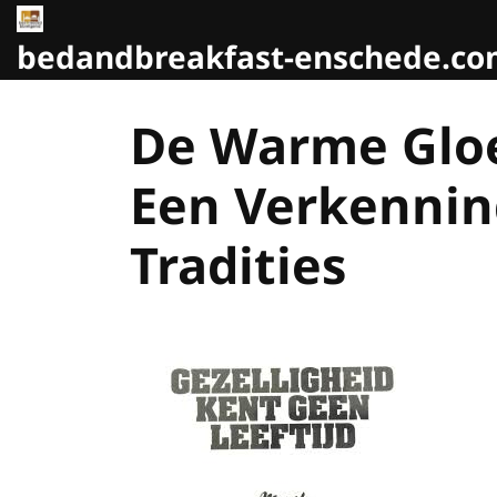
Naar
de
bedandbreakfast-enschede.c
inhoud
gaan
De Warme Gloe
Een Verkennin
Tradities