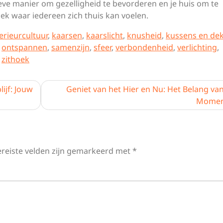
ieve manier om gezelligheid te bevorderen en je huis om te
ek waar iedereen zich thuis kan voelen.
terieurcultuur
,
kaarsen
,
kaarslicht
,
knusheid
,
kussens en de
,
ontspannen
,
samenzijn
,
sfeer
,
verbondenheid
,
verlichting
,
,
zithoek
ijf: Jouw
Geniet van het Hier en Nu: Het Belang va
Mome
ereiste velden zijn gemarkeerd met
*