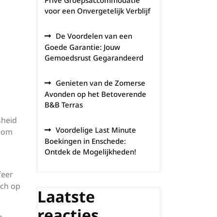
Privé Groepsaccommodatie
voor een Onvergetelijk Verblijf
De Voordelen van een
Goede Garantie: Jouw
Gemoedsrust Gegarandeerd
Genieten van de Zomerse
Avonden op het Betoverende
B&B Terras
sheid
Voordelige Last Minute
t om
Boekingen in Enschede:
Ontdek de Mogelijkheden!
feer
ich op
Laatste
reacties