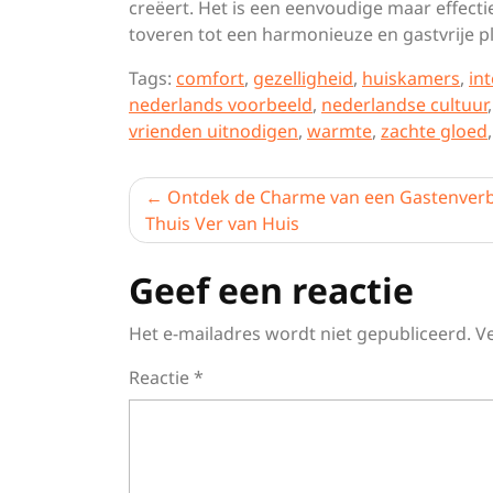
creëert. Het is een eenvoudige maar effect
toveren tot een harmonieuze en gastvrije pl
Tags:
comfort
,
gezelligheid
,
huiskamers
,
in
nederlands voorbeeld
,
nederlandse cultuur
vrienden uitnodigen
,
warmte
,
zachte gloed
Berichtnavigatie
Ontdek de Charme van een Gastenverbl
Thuis Ver van Huis
Geef een reactie
Het e-mailadres wordt niet gepubliceerd.
V
Reactie
*