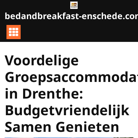
Naar
de
bedandbreakfast-enschede.c
inhoud
gaan
Voordelige
Groepsaccommoda
in Drenthe:
Budgetvriendelijk
Samen Genieten