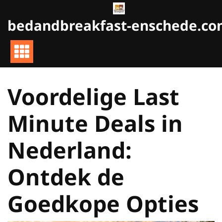
Naar
de
bedandbreakfast-enschede.c
inhoud
gaan
Voordelige Last
Minute Deals in
Nederland:
Ontdek de
Goedkope Opties