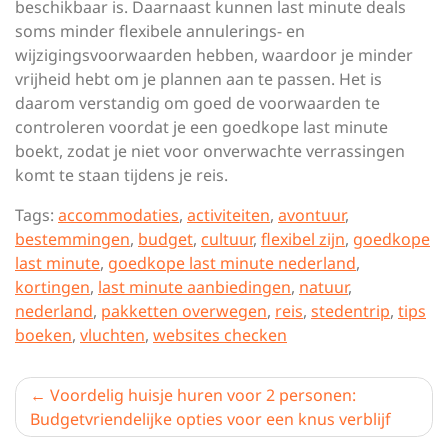
beschikbaar is. Daarnaast kunnen last minute deals
soms minder flexibele annulerings- en
wijzigingsvoorwaarden hebben, waardoor je minder
vrijheid hebt om je plannen aan te passen. Het is
daarom verstandig om goed de voorwaarden te
controleren voordat je een goedkope last minute
boekt, zodat je niet voor onverwachte verrassingen
komt te staan tijdens je reis.
Tags:
accommodaties
,
activiteiten
,
avontuur
,
bestemmingen
,
budget
,
cultuur
,
flexibel zijn
,
goedkope
last minute
,
goedkope last minute nederland
,
kortingen
,
last minute aanbiedingen
,
natuur
,
nederland
,
pakketten overwegen
,
reis
,
stedentrip
,
tips
boeken
,
vluchten
,
websites checken
Berichtnavigatie
Voordelig huisje huren voor 2 personen:
Budgetvriendelijke opties voor een knus verblijf