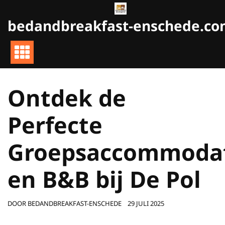
Naar
de
bedandbreakfast-enschede.c
inhoud
gaan
Ontdek de
Perfecte
Groepsaccommodat
en B&B bij De Pol
DOOR
BEDANDBREAKFAST-ENSCHEDE
29 JULI 2025