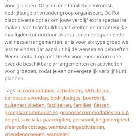
voor groepen. Of je nu een familiebijeenkomst,
bedrijfsuitje of vriendengroep organiseert, De Pol
biedt diverse opties om jouw verblijf extra speciaal te
maken. Van teambuildingactiviteiten en gezamenlijke
maaltijden tot outdoor avonturen en ontspannende
wellness-arrangementen, er is voor elk type groep wel
iets te vinden dat aansluit bij de wensen en behoeften.
Neem contact op met De Pol voor meer informatie
over de beschikbare arrangementen en activiteiten
voor groepen, zodat je een onvergetelijk verblijf kunt
plannen.
Tags:
accommodaties
,
activiteiten
,
b&b de pol
,
barbecue-avonden
,
bedrijfsuitjes
,
boerderij
,
buitenactiviteiten
,
faciliteiten
,
families
,
fietsen
,
groepsaccommodaties
,
groepsaccommodaties en b b
de pol
,
luxe villa
,
paardrijden
,
persoonlijke gastvrijheid
,
sfeervolle cottage
,
teambuildingactiviteiten
,
vriendengroepen
,
wandelen