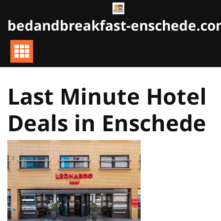
Naar
de
bedandbreakfast-enschede.c
inhoud
gaan
Last Minute Hotel
Deals in Enschede