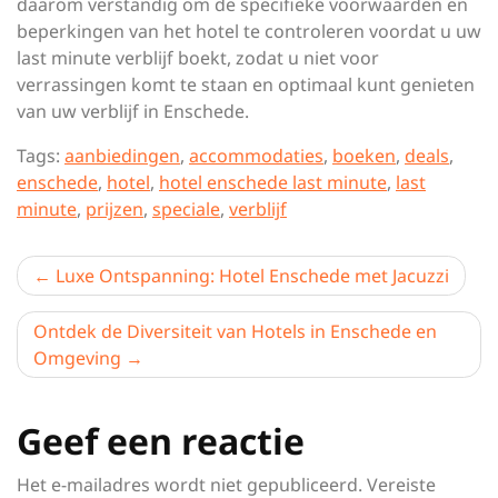
daarom verstandig om de specifieke voorwaarden en
beperkingen van het hotel te controleren voordat u uw
last minute verblijf boekt, zodat u niet voor
verrassingen komt te staan en optimaal kunt genieten
van uw verblijf in Enschede.
Tags:
aanbiedingen
,
accommodaties
,
boeken
,
deals
,
enschede
,
hotel
,
hotel enschede last minute
,
last
minute
,
prijzen
,
speciale
,
verblijf
Berichtnavigatie
Luxe Ontspanning: Hotel Enschede met Jacuzzi
Ontdek de Diversiteit van Hotels in Enschede en
Omgeving
Geef een reactie
Het e-mailadres wordt niet gepubliceerd.
Vereiste