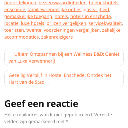
beoordelingen
,
bezienswaardigheden
,
boetiekhotels
,
enschede
,
familievriendelijke opties
,
gastvrijheid
,
gemakkelijke toegang
,
hotels
,
hotels in enschede
,
locatie
,
luxe hotels
,
prijzen vergelijken
,
servicekwaliteit
,
toeristen
,
twente
,
voorzieningen vergelijken
,
zakelijke
accommodaties
,
zakenreizigers
Berichtnavigatie
Ultiem Ontspannen bij een Wellness B&B: Geniet
van Luxe Verwennerij
Gezellig Verblijf in Hostel Enschede: Ontdek het
Hart van de Stad
Geef een reactie
Het e-mailadres wordt niet gepubliceerd.
Vereiste
velden zijn gemarkeerd met
*