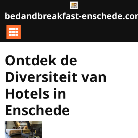
Naar
de
bedandbreakfast-enschede.c
inhoud
gaan
Ontdek de
Diversiteit van
Hotels in
Enschede