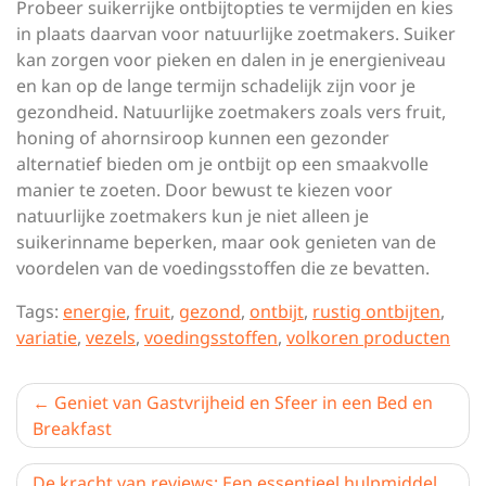
Probeer suikerrijke ontbijtopties te vermijden en kies
in plaats daarvan voor natuurlijke zoetmakers. Suiker
kan zorgen voor pieken en dalen in je energieniveau
en kan op de lange termijn schadelijk zijn voor je
gezondheid. Natuurlijke zoetmakers zoals vers fruit,
honing of ahornsiroop kunnen een gezonder
alternatief bieden om je ontbijt op een smaakvolle
manier te zoeten. Door bewust te kiezen voor
natuurlijke zoetmakers kun je niet alleen je
suikerinname beperken, maar ook genieten van de
voordelen van de voedingsstoffen die ze bevatten.
Tags:
energie
,
fruit
,
gezond
,
ontbijt
,
rustig ontbijten
,
variatie
,
vezels
,
voedingsstoffen
,
volkoren producten
Berichtnavigatie
Geniet van Gastvrijheid en Sfeer in een Bed en
Breakfast
De kracht van reviews: Een essentieel hulpmiddel