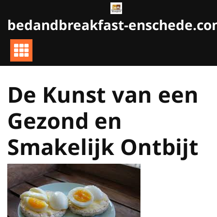
Naar
de
bedandbreakfast-enschede.c
inhoud
gaan
De Kunst van een
Gezond en
Smakelijk Ontbijt