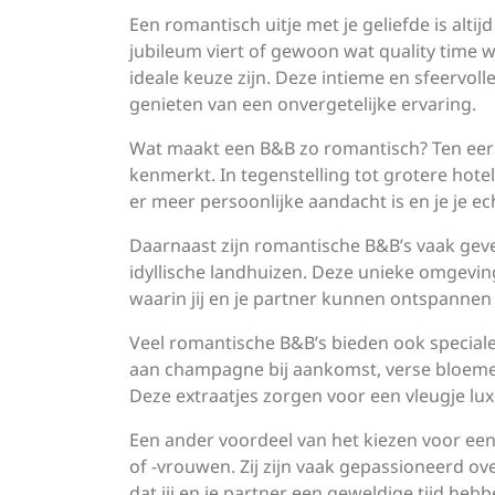
Een romantisch uitje met je geliefde is altij
jubileum viert of gewoon wat quality time 
ideale keuze zijn. Deze intieme en sfeervo
genieten van een onvergetelijke ervaring.
Wat maakt een B&B zo romantisch? Ten eers
kenmerkt. In tegenstelling tot grotere hot
er meer persoonlijke aandacht is en je je ech
Daarnaast zijn romantische B&B’s vaak gev
idyllische landhuizen. Deze unieke omgevin
waarin jij en je partner kunnen ontspannen
Veel romantische B&B’s bieden ook special
aan champagne bij aankomst, verse bloemen 
Deze extraatjes zorgen voor een vleugje lu
Een ander voordeel van het kiezen voor een
of -vrouwen. Zij zijn vaak gepassioneerd o
dat jij en je partner een geweldige tijd he