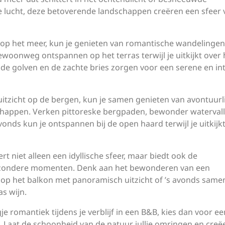
lucht, deze betoverende landschappen creëren een sfeer 
 op het meer, kun je genieten van romantische wandelingen
woonweg ontspannen op het terras terwijl je uitkijkt over 
nde golven en de zachte bries zorgen voor een serene en in
uitzicht op de bergen, kun je samen genieten van avontuurl
ppen. Verken pittoreske bergpaden, bewonder watervall
onds kun je ontspannen bij de open haard terwijl je uitkijk
rt niet alleen een idyllische sfeer, maar biedt ook de
ijzondere momenten. Denk aan het bewonderen van een
op het balkon met panoramisch uitzicht of ’s avonds same
s wijn.
je romantiek tijdens je verblijf in een B&B, kies dan voor ee
 Laat de schoonheid van de natuur jullie omringen en creë