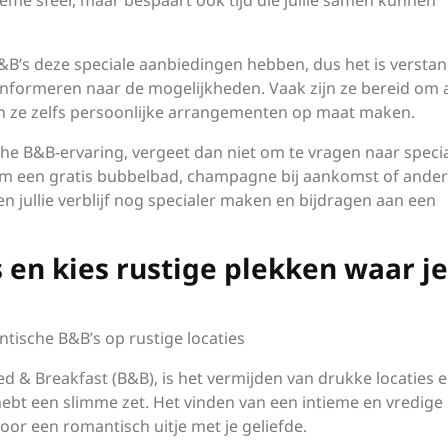
ntieme sfeer, maar bespaart ook tijd die jullie samen kunnen
 B&B’s deze speciale aanbiedingen hebben, dus het is versta
informeren naar de mogelijkheden. Vaak zijn ze bereid om 
n ze zelfs persoonlijke arrangementen op maat maken.
che B&B-ervaring, vergeet dan niet om te vragen naar speci
 om een gratis bubbelbad, champagne bij aankomst of ande
len jullie verblijf nog specialer maken en bijdragen aan een
 en kies rustige plekken waar je
tische B&B’s op rustige locaties
d & Breakfast (B&B), is het vermijden van drukke locaties e
hebt een slimme zet. Het vinden van een intieme en vredige
or een romantisch uitje met je geliefde.