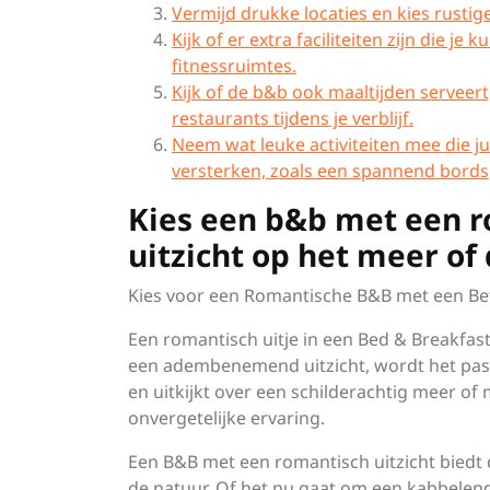
Vermijd drukke locaties en kies rustig
Kijk of er extra faciliteiten zijn die je
fitnessruimtes.
Kijk of de b&b ook maaltijden serveert,
restaurants tijdens je verblijf.
Neem wat leuke activiteiten mee die 
versterken, zoals een spannend bordsp
Kies een b&b met een ro
uitzicht op het meer of
Kies voor een Romantische B&B met een Be
Een romantisch uitje in een Bed & Breakfast
een adembenemend uitzicht, wordt het pas e
en uitkijkt over een schilderachtig meer of 
onvergetelijke ervaring.
Een B&B met een romantisch uitzicht biedt
de natuur. Of het nu gaat om een kabbelend