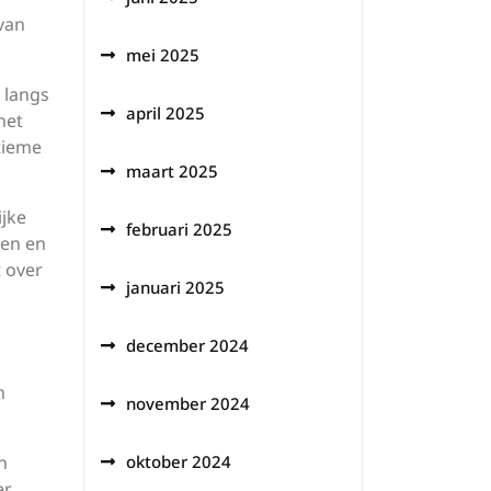
van
mei 2025
 langs
april 2025
het
tieme
maart 2025
ijke
februari 2025
en en
t over
januari 2025
december 2024
n
november 2024
n
oktober 2024
er