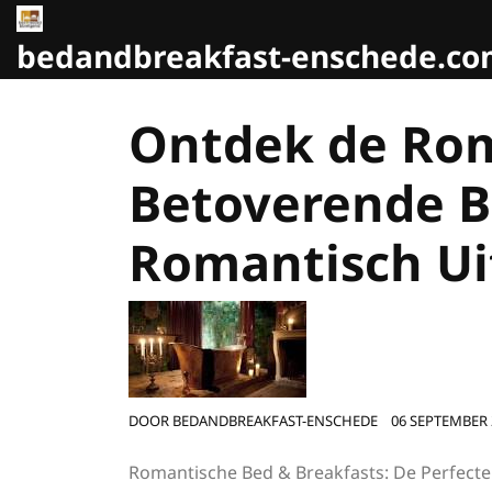
Naar
de
bedandbreakfast-enschede.c
inhoud
gaan
Ontdek de Rom
Betoverende B
Romantisch Ui
DOOR
BEDANDBREAKFAST-ENSCHEDE
06 SEPTEMBER 
Romantische Bed & Breakfasts: De Perfecte