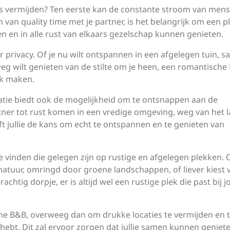
s vermijden? Ten eerste kan de constante stroom van men
ten van quality time met je partner, is het belangrijk om een p
n en in alle rust van elkaars gezelschap kunnen genieten.
 privacy. Of je nu wilt ontspannen in een afgelegen tuin, 
eg wilt genieten van de stilte om je heen, een romantische
jk maken.
atie biedt ook de mogelijkheid om te ontsnappen aan de
rtner tot rust komen in een vredige omgeving, weg van het 
eft jullie de kans om echt te ontspannen en te genieten van
e vinden die gelegen zijn op rustige en afgelegen plekken. O
 natuur, omringd door groene landschappen, of liever kiest 
htig dorpje, er is altijd wel een rustige plek die past bij 
he B&B, overweeg dan om drukke locaties te vermijden en 
 hebt. Dit zal ervoor zorgen dat jullie samen kunnen geniet