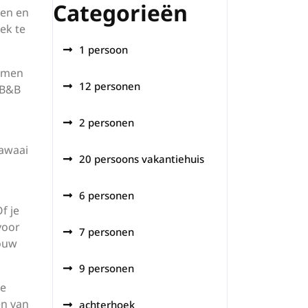
Categorieën
sen en
lek te
1 persoon
samen
12 personen
 B&B
2 personen
lawaai
20 persoons vakantiehuis
6 personen
f je
voor
7 personen
jouw
9 personen
te
en van
achterhoek