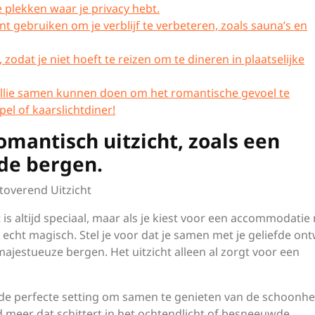
e plekken waar je privacy hebt.
 kunt gebruiken om je verblijf te verbeteren, zoals sauna’s en
 zodat je niet hoeft te reizen om te dineren in plaatselijke
jullie samen kunnen doen om het romantische gevoel te
el of kaarslichtdiner!
mantisch uitzicht, zoals een
 de bergen.
toverend Uitzicht
 is altijd speciaal, maar als je kiest voor een accommodatie
cht magisch. Stel je voor dat je samen met je geliefde on
majestueuze bergen. Het uitzicht alleen al zorgt voor een
 de perfecte setting om samen te genieten van de schoonhe
 meer dat schittert in het ochtendlicht of besneeuwde