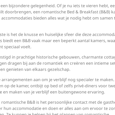
d een bijzondere gelegenheid. Of je nu iets te vieren hebt, e
wilt doorbrengen, een romantische Bed & Breakfast (B&B) k
lle accommodaties bieden alles wat je nodig hebt om samen 
te is het de knusse en huiselijke sfeer die deze accommod
els biedt een B&B vaak maar een beperkt aantal kamers, wa
t speciaal voelt.
estigd in prachtige historische gebouwen, charmante cotta
gen dragen bij aan de romantiek en creëren een intieme se
 en genieten van elkaars gezelschap.
e arrangementen aan om je verblijf nog specialer te maken
op de kamer, ontbijt op bed of zelfs privé-diners voor twe
xe en maken van je verblijf een buitengewone ervaring.
 romantische B&B is het persoonlijke contact met de gast
ver hun accommodatie en doen er alles aan om ervoor te zo
bben. Ze kunnen je helpen bij het plannen van romantische