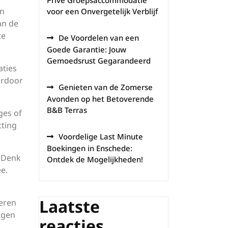
Privé Groepsaccommodatie
en
voor een Onvergetelijk Verblijf
an de
te
De Voordelen van een
Goede Garantie: Jouw
Gemoedsrust Gegarandeerd
aties
ardoor
Genieten van de Zomerse
Avonden op het Betoverende
B&B Terras
ges of
tting
Voordelige Last Minute
Boekingen in Enschede:
. Denk
Ontdek de Mogelijkheden!
e.
Laatste
heren
rgen
reacties