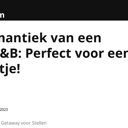
om
antiek van een
&B: Perfect voor ee
tje!
2023
 Getaway voor Stellen