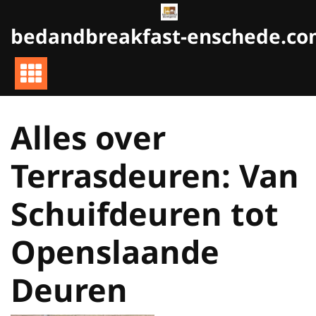
Naar
de
bedandbreakfast-enschede.c
inhoud
gaan
Alles over
Terrasdeuren: Van
Schuifdeuren tot
Openslaande
Deuren