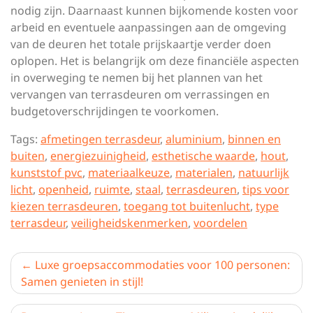
nodig zijn. Daarnaast kunnen bijkomende kosten voor
arbeid en eventuele aanpassingen aan de omgeving
van de deuren het totale prijskaartje verder doen
oplopen. Het is belangrijk om deze financiële aspecten
in overweging te nemen bij het plannen van het
vervangen van terrasdeuren om verrassingen en
budgetoverschrijdingen te voorkomen.
Tags:
afmetingen terrasdeur
,
aluminium
,
binnen en
buiten
,
energiezuinigheid
,
esthetische waarde
,
hout
,
kunststof pvc
,
materiaalkeuze
,
materialen
,
natuurlijk
licht
,
openheid
,
ruimte
,
staal
,
terrasdeuren
,
tips voor
kiezen terrasdeuren
,
toegang tot buitenlucht
,
type
terrasdeur
,
veiligheidskenmerken
,
voordelen
Berichtnavigatie
Luxe groepsaccommodaties voor 100 personen:
Samen genieten in stijl!