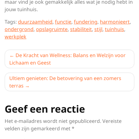
maar vind je ook gemakkelijk alles wat je nodig hebt in
jouw tuinhuis.
Tags:
duurzaamheid
,
functie
,
fundering
,
harmonieert
,
ondergrond
,
opslagruimte
,
stabiliteit
,
stijl
,
tuinhuis
,
werkplek
Berichtnavigatie
De Kracht van Wellness: Balans en Welzijn voor
Lichaam en Geest
Ultiem genieten: De betovering van een zomers
terras
Geef een reactie
Het e-mailadres wordt niet gepubliceerd.
Vereiste
velden zijn gemarkeerd met
*