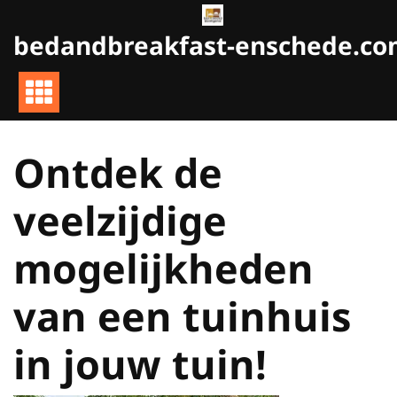
Naar
de
bedandbreakfast-enschede.c
inhoud
gaan
Ontdek de
veelzijdige
mogelijkheden
van een tuinhuis
in jouw tuin!