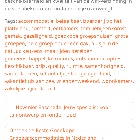
beschikbaarheid en kwaliteit van de wifi-verbinding in
de specifieke accommodatie die je overweegt.
Tags:
accommodatie
,
betaalbaar
,
boerderij op het
platteland
,
comfort
,
eetkamers
,
familiebijeenkomst
,
gemak
,
gezelligheid
,
goedkope groepshuizen
,
grote
groepen
,
hele groep onder één dak
,
huisje in de
natuur
,
keukens
,
maaltijden bereiden
gemeenschappelijke ruimtes
,
ontspannen
,
opties
beschikbaar
,
prijs
,
quality
,
ruimte
,
samenhorigheid
,
samenkomen
,
schooluitje
,
slaapgelegenheid
,
vakantiehuis aan zee
,
vriendenweekend
,
woonkamers
,
zakelijke bijeenkomst
Berichtnavigatie
Hovenier Enschede: Jouw specialist voor
tuinontwerp en -onderhoud
Ontdek de Beste Goedkope
Groepsaccommodaties in Nederland!