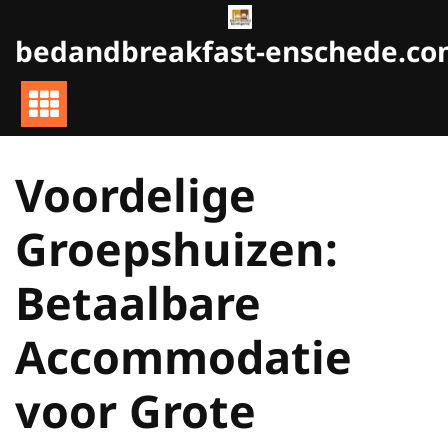
Naar
de
bedandbreakfast-enschede.c
inhoud
gaan
Voordelige
Groepshuizen:
Betaalbare
Accommodatie
voor Grote